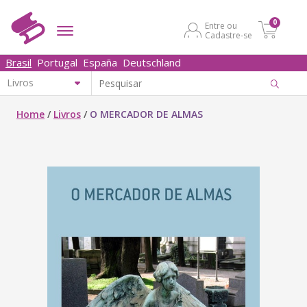
0
Entre ou
Cadastre-se
Brasil
Portugal
España
Deutschland
Home
/
Livros
/
O MERCADOR DE ALMAS