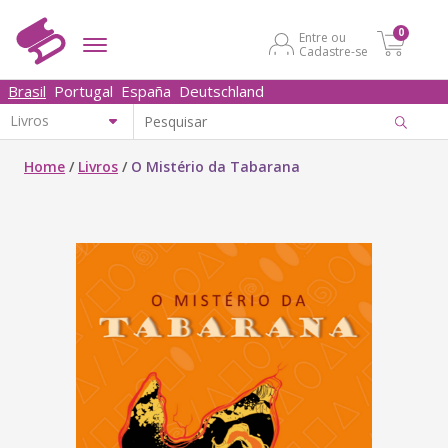
0
Entre ou
Cadastre-se
Brasil
Portugal
España
Deutschland
Home
/
Livros
/
O Mistério da Tabarana