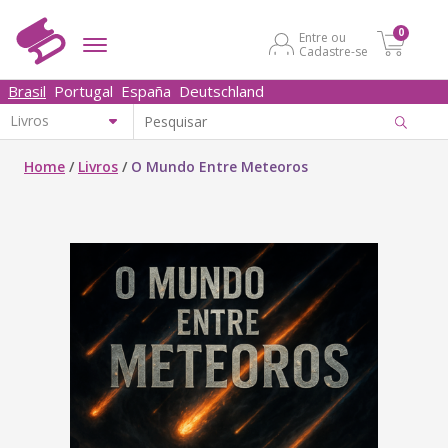
0
Entre ou
Cadastre-se
Brasil
Portugal
España
Deutschland
Home
/
Livros
/
O Mundo Entre Meteoros