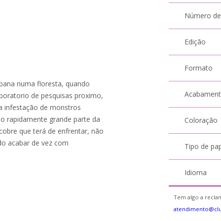
Número de
Edição
Formato
abana numa floresta, quando
Acabamen
boratorio de pesquisas proximo,
a infestação de monstros
o rapidamente grande parte da
Coloração
obre que terá de enfrentar, não
do acabar de vez com
Tipo de pa
Idioma
Tem algo a reclam
atendimento@cl