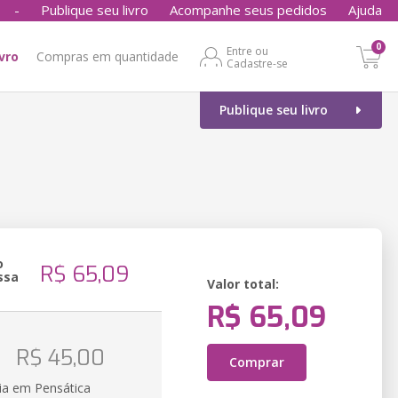
-
Publique seu livro
Acompanhe seus pedidos
Ajuda
0
Entre ou
ivro
Compras em quantidade
Cadastre-se
Publique seu livro
o
R$ 65,09
ssa
Valor total:
R$ 65,09
o
R$ 45,00
Comprar
ia em Pensática