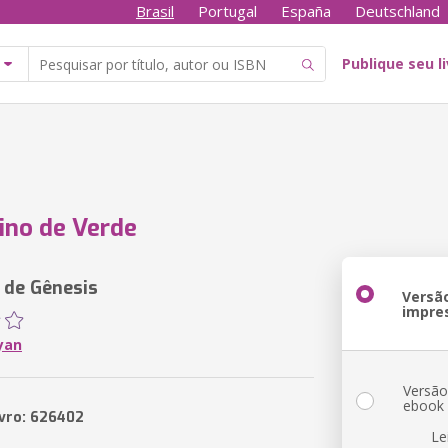
Brasil
Portugal
España
Deutschland
Publique seu l
ino de Verde
 de Gênesis
Versã
impre
yan
Versã
ebook
ivro: 626402
Le