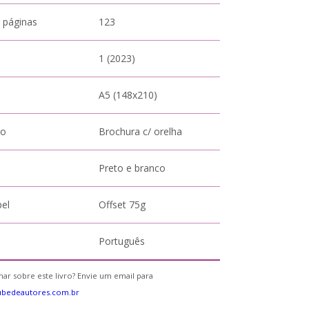
 páginas
123
1 (2023)
A5 (148x210)
to
Brochura c/ orelha
Preto e branco
pel
Offset 75g
Português
ar sobre este livro? Envie um email para
ubedeautores.com.br