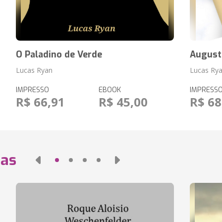
O Paladino de Verde
August
Lucas Ryan
Lucas Ry
IMPRESSO
EBOOK
IMPRESS
R$ 66,91
R$ 45,00
R$ 68
das