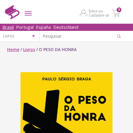
0
Entre ou
Cadastre-se
Brasil
Portugal
España
Deutschland
Home
/
Livros
/
O PESO DA HONRA