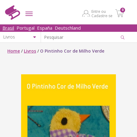
0
Entre ou
Cadastre-se
Brasil
Portugal
España
Deutschland
Home
/
Livros
/
O Pintinho Cor de Milho Verde