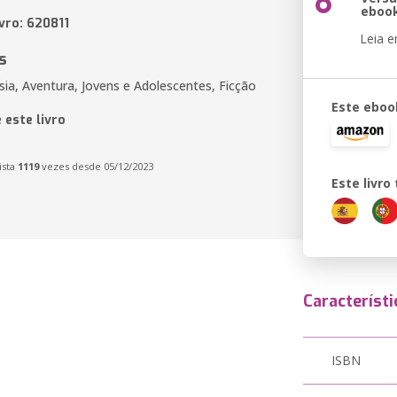
eboo
vro: 620811
Leia 
s
sia, Aventura, Jovens e Adolescentes, Ficção
Este eboo
 este livro
ista
1119
vezes desde 05/12/2023
Este livr
Característi
ISBN