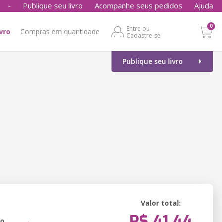
-
Publique seu livro
Acompanhe seus pedidos
Ajuda
0
Entre ou
ivro
Compras em quantidade
Cadastre-se
Publique seu livro
Valor total:
R$ 41,44
ão