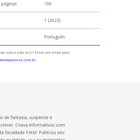
 páginas
100
1 (2023)
Português
ar sobre este livro? Envie um email para
ubedeautores.com.br
s de fantasia, suspense e
crever. Criava informativos com
o da faculdade FIAM. Publicou seu
r da qualidade, usa os momentos