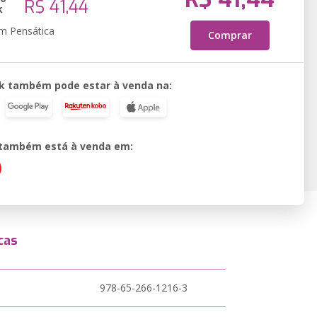
R$ 41,44
k
em Pensática
Comprar
k também pode estar à venda na:
o também está à venda em:
cas
978-65-266-1216-3