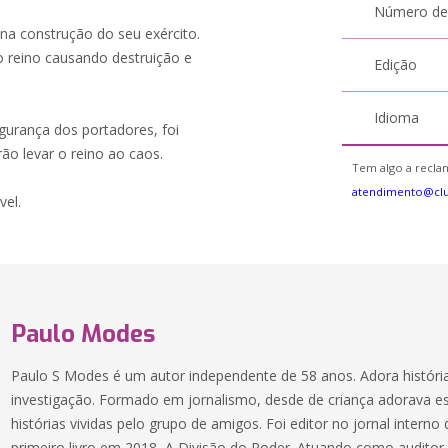
Número de
a construção do seu exército.
o reino causando destruição e
Edição
Idioma
urança dos portadores, foi
ão levar o reino ao caos.
Tem algo a reclam
atendimento@cl
vel.
Paulo Modes
Paulo S Modes é um autor independente de 58 anos. Adora história
investigação. Formado em jornalismo, desde de criança adorava es
histórias vividas pelo grupo de amigos. Foi editor no jornal intern
primeiro livro em 2018, A Divisão do Poder. Atuando como audito