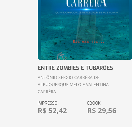
ENTRE ZOMBIES E TUBARÕES
ANTÔNIO SÉRGIO CARRÉRA DE
ALBUQUERQUE MELO E VALENTINA
CARRÉRA
IMPRESSO
EBOOK
R$ 52,42
R$ 29,56