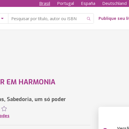
Brasil
Portugal
España
Deutschland
Publique seu l
ER EM HARMONIA
as, Sabedoria, um só poder
odes
Vers