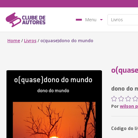
Menu
Home
/
Livros
/
o(quase)dono do mundo
o(quas
dono do 
Por
wilson 
Código do li