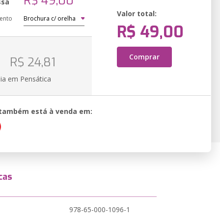
R$ 49,00
ssa
Valor total:
ento
R$ 49,00
o
Comprar
R$ 24,81
ia em Pensática
o também está à venda em:
cas
978-65-000-1096-1