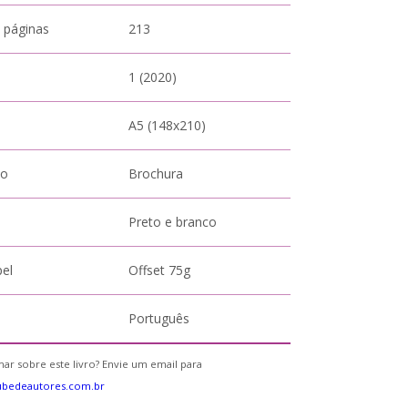
 páginas
213
1 (2020)
A5 (148x210)
to
Brochura
Preto e branco
pel
Offset 75g
Português
ar sobre este livro? Envie um email para
ubedeautores.com.br