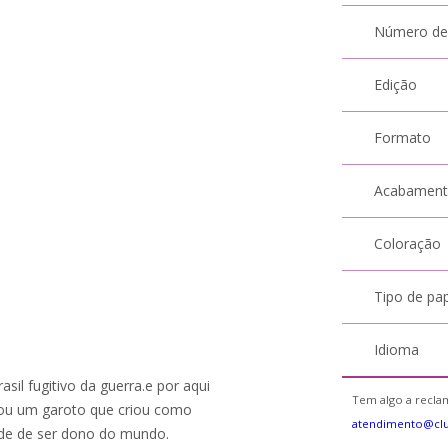
Número de
Edição
Formato
Acabamen
Coloração
Tipo de pa
Idioma
sil fugitivo da guerra.e por aqui
Tem algo a reclam
erou um garoto que criou como
atendimento@cl
 de de ser dono do mundo.