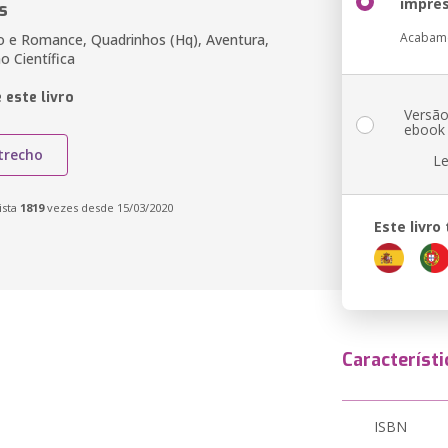
impre
s
Acabam
ão e Romance, Quadrinhos (Hq), Aventura,
ão Científica
 este livro
Versã
ebook
trecho
Le
ista
1819
vezes desde 15/03/2020
Este livr
Característi
ISBN