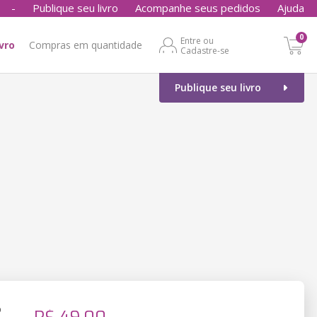
-
Publique seu livro
Acompanhe seus pedidos
Ajuda
0
Entre ou
ivro
Compras em quantidade
Cadastre-se
Publique seu livro
o