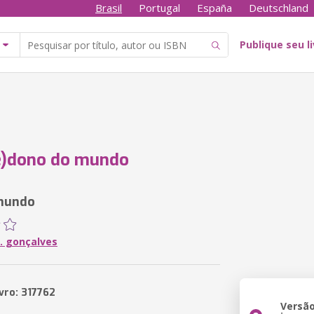
Brasil
Portugal
España
Deutschland
Publique seu l
e)dono do mundo
mundo
p. gonçalves
vro: 317762
Versã