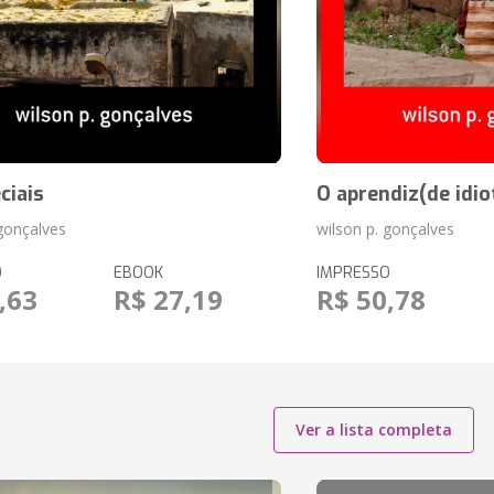
ciais
O aprendiz(de idio
 gonçalves
wilson p. gonçalves
O
EBOOK
IMPRESSO
,63
R$ 27,19
R$ 50,78
Ver a lista completa