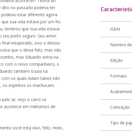
 poderia acontecer? Teoria do
e dito no passado poderia ter
Característi
poderia estar diferente agora.
ue sua vida estava por um fio.
u, lembrou que sua vida estava
ISBN
u seu porto seguro. Seu amor.
inal inesperado, isso o deixou
Número de
coisa que o deixa feliz, mas não
 sozinho, mas Eduardo entra na
Edição
ito com o novo companheiro, e
Eduardo também trazia na
Formato
 com os quais Adam talvez não
es, os espinhos os machucam.
Acabamen
 pelo ar, vejo o carro se
que acontece em milésimos de
Coloração
Tipo de pa
nto você está vivo, feliz, rindo,