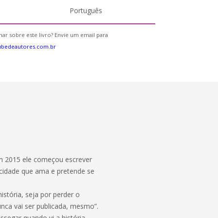
Português
ar sobre este livro? Envie um email para
ubedeautores.com.br
m 2015 ele começou escrever
, cidade que ama e pretende se
istória, seja por perder o
unca vai ser publicada, mesmo”.
segar quando vi a história