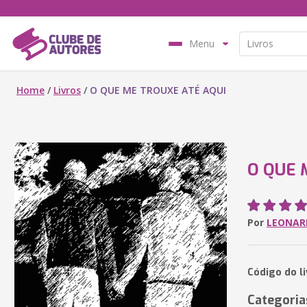
Menu
Home
/
Livros
/
O QUE ME TROUXE ATÉ AQUI
O QUE 
Por
LEONAR
Código do l
Categoria