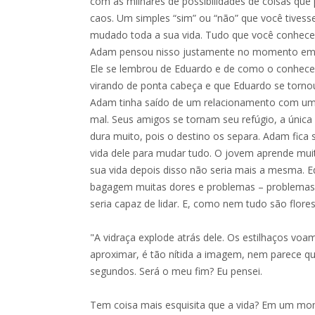
com as milhares de possibilidades de coisas que
caos. Um simples “sim” ou “não” que você tivess
mudado toda a sua vida. Tudo que você conhece 
Adam pensou nisso justamente no momento em q
Ele se lembrou de Eduardo e de como o conhece
virando de ponta cabeça e que Eduardo se torno
Adam tinha saído de um relacionamento com um f
mal. Seus amigos se tornam seu refúgio, a única 
dura muito, pois o destino os separa. Adam fica
vida dele para mudar tudo. O jovem aprende mu
sua vida depois disso não seria mais a mesma. 
bagagem muitas dores e problemas – problemas
seria capaz de lidar. E, como nem tudo são flor
"A vidraça explode atrás dele. Os estilhaços voam
aproximar, é tão nítida a imagem, nem parece 
segundos. Será o meu fim? Eu pensei.
Tem coisa mais esquisita que a vida? Em um mome