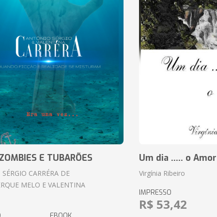
ZOMBIES E TUBARÕES
Um dia ..... o Amor
 SÉRGIO CARRÉRA DE
Virgínia Ribeiro
RQUE MELO E VALENTINA
IMPRESSO
R$ 53,42
O
EBOOK