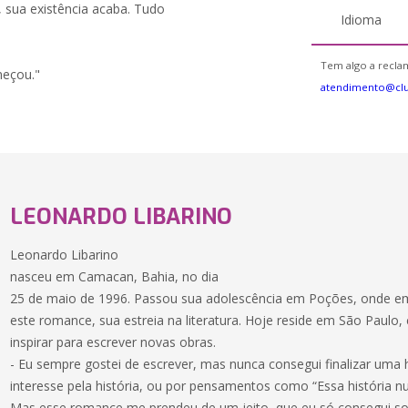
 sua existência acaba. Tudo
Idioma
Tem algo a reclam
meçou."
atendimento@cl
LEONARDO LIBARINO
Leonardo Libarino
nasceu em Camacan, Bahia, no dia
25 de maio de 1996. Passou sua adolescência em Poções, onde e
este romance, sua estreia na literatura. Hoje reside em São Paulo
inspirar para escrever novas obras.
- Eu sempre gostei de escrever, mas nunca consegui finalizar uma h
interesse pela história, ou por pensamentos como “Essa história n
Mas esse romance me prendeu de um jeito, que eu só consegui sos