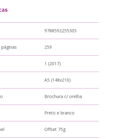
cas
9788592255305
 páginas
259
1 (2017)
A5 (148x210)
to
Brochura c/ orelha
Preto e branco
pel
Offset 75g