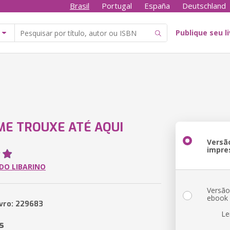
Brasil
Portugal
España
Deutschland
Publique seu l
ME TROUXE ATÉ AQUI
Versã
impre
DO LIBARINO
Versã
ebook
ivro: 229683
Le
s