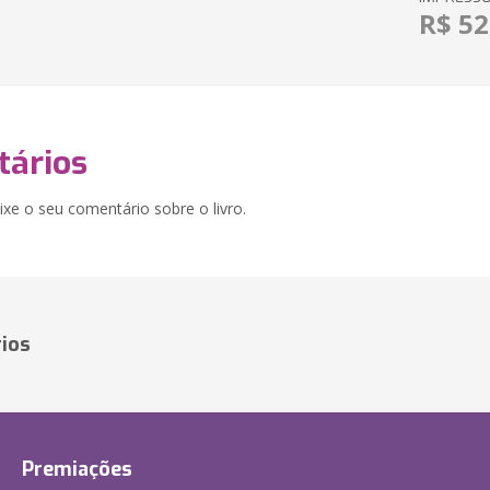
R$ 52
ários
xe o seu comentário sobre o livro.
ios
Premiações