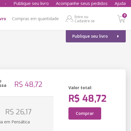
-
Publique seu livro
Acompanhe seus pedidos
Ajuda
0
Entre ou
ivro
Compras em quantidade
Cadastre-se
Publique seu livro
o
R$ 48,72
ssa
Valor total:
R$ 48,72
o
R$ 26,17
Comprar
ia em Pensática