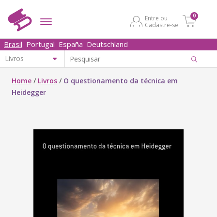
0
Entre ou
Cadastre-se
Brasil
Portugal
España
Deutschland
Home
/
Livros
/
O questionamento da técnica em
Heidegger