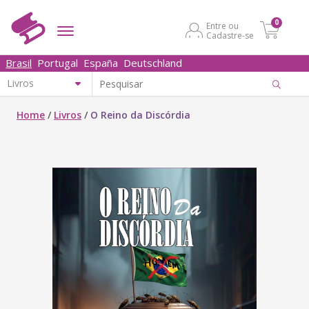
0
Entre ou
Cadastre-se
Brasil
Portugal
España
Deutschland
Home
/
Livros
/
O Reino da Discórdia