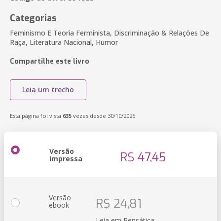
Categorias
Feminismo E Teoria Ferminista, Discriminação & Relações De
Raça, Literatura Nacional, Humor
Compartilhe este livro
Leia um trecho
Esta página foi vista
635
vezes desde 30/10/2025
Versão
R$ 47,45
impressa
Versão
R$ 24,81
ebook
Leia em Pensática