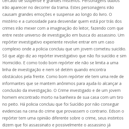
cercado de suspense e grandes mistérios. Personagens dúbios
irão aparecer no decorrer da trama. Estes personagens irão
causam grandes emoções e suspense ao longo do livro. O
mistério e a curiosidade para desvendar quem está por trás dos
crimes irão mexer com a imaginação do leitor, fazendo com que
entre neste universo de investigação em busca do assassino. Um
repórter investigativo experiente revolve entrar em um caso
complexo onde a policia concluiu que um jovem cometeu suicídio.
Só que algo diz ao repórter investigativo que não foi suicídio e sim
Homicídio. E como todo bom repórter ele não se limita a uma
linha de investigação e nem sé detém quando encontra
obstáculos pela frente. Como bom repórter ele tem uma rede de
informantes que se mantem anônimos para ajuda-lo alcançar a
conclusão da investigação. O Crime investigado e de um jovem
homem encontrado morto na banheira de sua casa com um tiro
no peito. Há policia concluiu que foi Suicídio por não conseguir
evidencias na cena do crime que provassem o contrario. Edson o
repórter tem uma opinião diferente sobre o crime, seus instintos
dizem que foi assassinato e possivelmente o assassino já