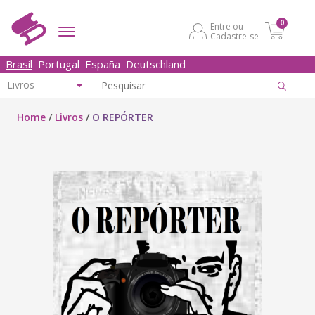
0
Entre ou
Cadastre-se
Brasil
Portugal
España
Deutschland
Home
/
Livros
/
O REPÓRTER