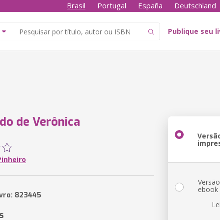
Brasil
Portugal
España
Deutschland
Publique seu l
do de Verônica
Versã
impre
Pinheiro
Versã
ebook
ivro: 823445
Le
s