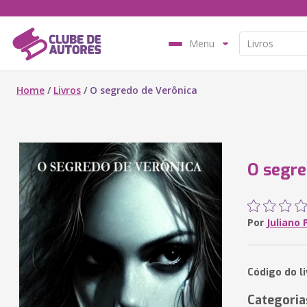
Menu
Home
/
Livros
/
O segredo de Verônica
O segre
Por
Juliano 
Código do l
Categoria