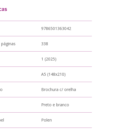
cas
9786501363042
 páginas
338
1 (2025)
A5 (148x210)
to
Brochura c/ orelha
Preto e branco
pel
Polen