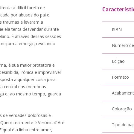
enta a difícil tarefa de
Característi
rcada por abusos do pai e
s traumas a levaram a
e ela tenta desvendar durante
ISBN
elano. É através dessas sessões
meçam a emergir, revelando
Número de
Edição
rmã, é sua maior protetora e
inibida, irônica e imprevisível.
Formato
sposta a qualquer coisa para
ura central nas memórias
Acabamen
riga e, ao mesmo tempo, guarda
Coloração
s de verdades dolorosas e
 Quem realmente é Verônica? Até
Tipo de pa
 qual é a linha entre amor,