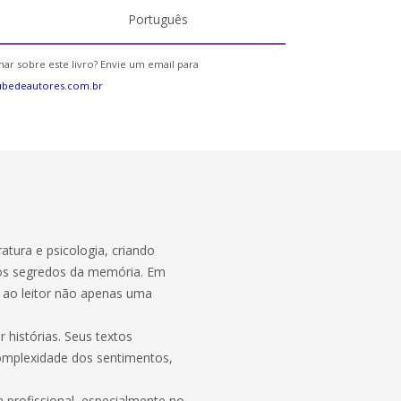
Português
ar sobre este livro? Envie um email para
ubedeautores.com.br
ratura e psicologia, criando
 os segredos da memória. Em
do ao leitor não apenas uma
r histórias. Seus textos
mplexidade dos sentimentos,
ca profissional, especialmente no