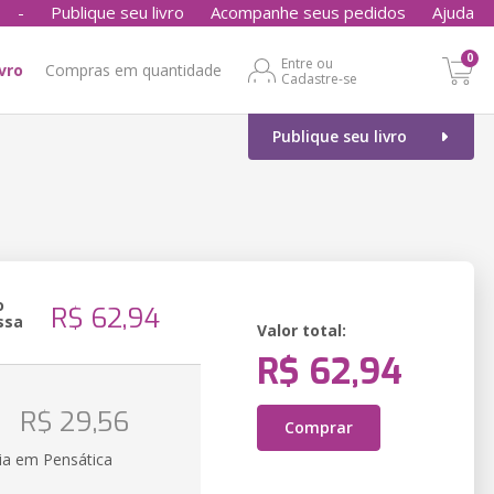
-
Publique seu livro
Acompanhe seus pedidos
Ajuda
0
Entre ou
ivro
Compras em quantidade
Cadastre-se
Publique seu livro
o
R$ 62,94
ssa
Valor total:
R$ 62,94
o
R$ 29,56
Comprar
ia em Pensática