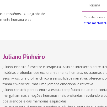
Idioma
as e mistérios, “O Segredo de
Tem algo a reclam
 da mente humana e as
atendimento@cl
Juliano Pinheiro
Juliano Pinheiro é escritor e terapeuta. Atua na interseção entre lite
histórias profundas que exploram a mente humana, os traumas e
seus livros, une o olhar clínico à sensibilidade narrativa, oferecen
trama envolvente, mas uma jornada emocional e reflexiva.
Juliano constrói pontes entre a escuta terapêutica e a arte de conta
mergulham nas emoções humanas mais profundas, revelando a co
dos silêncios e das memórias esquecidas.
Em sua escrita, é possível perceber a influência direta de sua práti