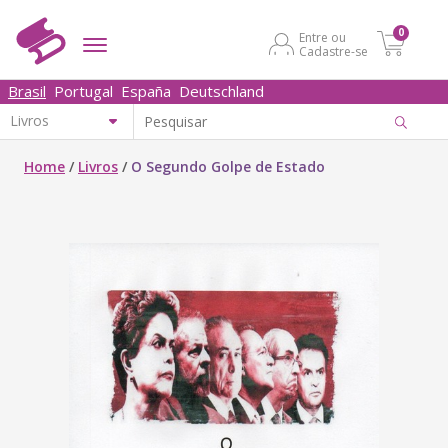
0
Entre ou
Cadastre-se
Brasil
Portugal
España
Deutschland
Home
/
Livros
/
O Segundo Golpe de Estado