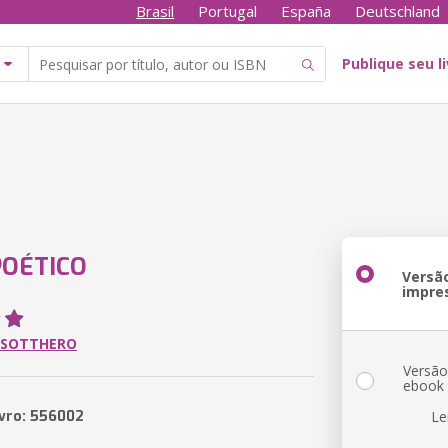
Brasil
Portugal
España
Deutschland
Publique seu l
POÉTICO
Versã
impre
 SOTTHERO
Versã
ebook
ivro: 556002
Le