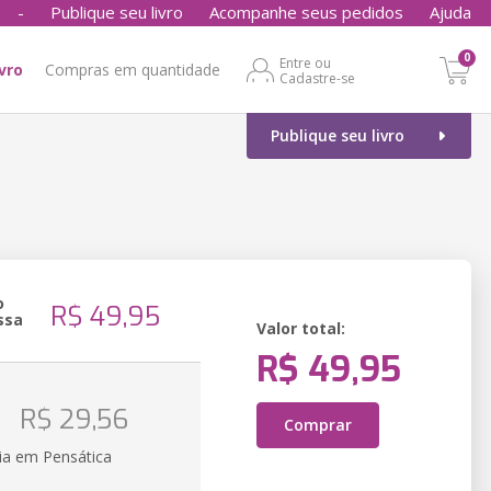
-
Publique seu livro
Acompanhe seus pedidos
Ajuda
0
Entre ou
ivro
Compras em quantidade
Cadastre-se
Publique seu livro
o
R$ 49,95
ssa
Valor total:
R$ 49,95
o
R$ 29,56
Comprar
ia em Pensática