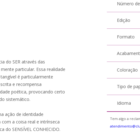
Número de
Edição
Formato
Acabamen
ia do SER através das
 mente particular. Essa realidade
Coloração
tangível é particularmente
 escrita e recompensa
Tipo de pa
ridade poética, provocando certo
do sistemático.
Idioma
a ação de identidade
Tem algo a reclam
a com a coisa real e intrínseca
atendimento@cl
ótica do SENSÍVEL CONHECIDO.