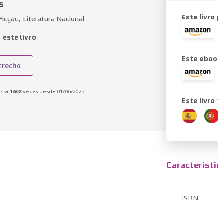
s
Este livro
icção, Literatura Nacional
 este livro
Este eboo
trecho
ista
1602
vezes desde 01/06/2023
Este livr
Característi
ISBN