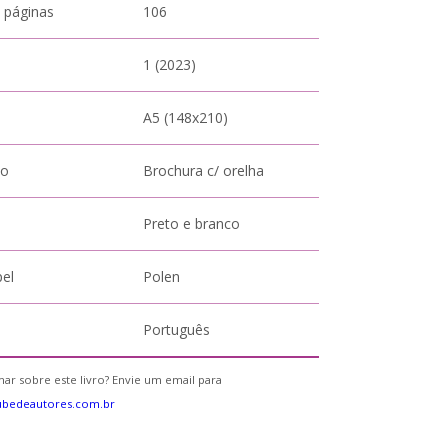
 páginas
106
1 (2023)
A5 (148x210)
to
Brochura c/ orelha
Preto e branco
pel
Polen
Português
ar sobre este livro? Envie um email para
ubedeautores.com.br