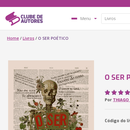
Menu
Home
/
Livros
/
O SER POÉTICO
O SER 
Por
THIAGO
Código do l