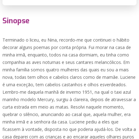
Sinopse
Terminado o liceu, eu Nina, recordo-me que continuei o hábito
decorar alguns poemas por conta própria. Fui morar na casa de
minha irmã, enquanto, todos na casa dormiam, eu tinha como
companhia as aves noturnas e seus cantares melancólicos. Em
minha família somos quatro mulheres das quais eu sou a mais
nova, todas tem olhos e cabelos claros como de mamãe. Luciene
é uma exceção, tem cabelos castanhos e olhos esverdeados.
Lembro-me daquela manhã de inverno 1951, na qual o taxi azul
marinho modelo Mercury, surgiu à clareira, depois de atravessar a
curta estrada em meio as matas. Resolvi naquele momento,
quebrar o silêncio, anunciando ao casal que, aquela mulher, era
minha irmã e a senhora da casa. Luciene pediu a eles que
ficassem à vontade, disposta no que poderia ajudá-los. De volta a
casa deparei com as crianças e ao encarar aqueles olhares puros