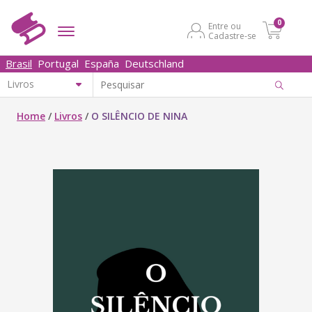
0
Entre ou
Cadastre-se
Brasil
Portugal
España
Deutschland
Home
/
Livros
/
O SILÊNCIO DE NINA