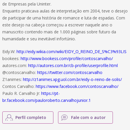
de Empresas pela Uninter.
Enquanto praticava aulas de interpretação em 2004, teve o desejo
de participar de uma história de romance e luta de espadas. Com
este desejo na cabeça começou a escrever naquele ano o
manuscrito contendo mais de 1.000 páginas sobre futuro da
humanidade e seu inevitável infortúnio.
Eidy.W:
http://eidy.wikia.com/wiki/EIDY_O_REINO_DE_S%C3%93LIS
bookees:
http://www.bookess.com/profile/contoscarvalho/
autores.com:
http://autores.com.br/cb-profile/userprofile.html
@contoscarvalho:
https://twitter.com/contoscarvalho
Z1animes:
http://z1animes.xpg.uol.com.br/eidy-o-reino-de-solis/
Contos Carvalho:
https://www.facebook.com/contoscarvalho/
Paulo R. Carvalho Jr:
https://pt-
br.facebook.com/pauloroberto.carvalhojunior.1
Perfil completo
Fale com o autor