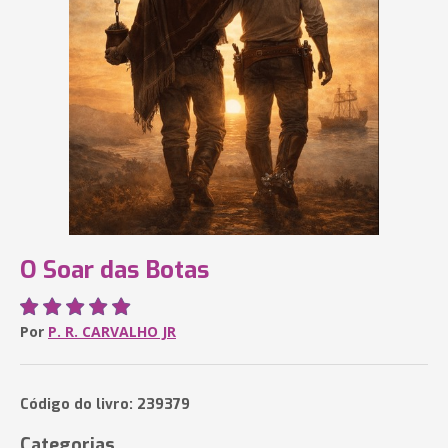
O Soar das Botas
Por
P. R. CARVALHO JR
Código do livro: 239379
Categorias