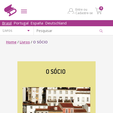
0
Entre ou
Cadastre-se
Brasil
Portugal
España
Deutschland
Home
/
Livros
/
O SÓCIO