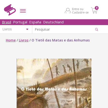
0
Entre ou
Cadastre-se
Brasil
Portugal
España
Deutschland
Home
/
Livros
/
O Tietê das Matas e das Anhumas