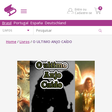
0
Entre ou
Cadastre-se
Brasil
Portugal
España
Deutschland
Home
/
Livros
/
O ULTIMO ANJO CAÍDO