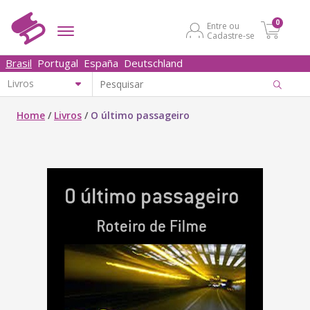
0
Entre ou
Cadastre-se
Brasil
Portugal
España
Deutschland
Home
/
Livros
/
O último passageiro