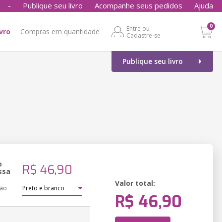
-
Publique seu livro
Acompanhe seus pedidos
Ajuda
0
Entre ou
ivro
Compras em quantidade
Cadastre-se
Publique seu livro
o
R$ 46,90
ssa
Valor total:
ção
R$ 46,90