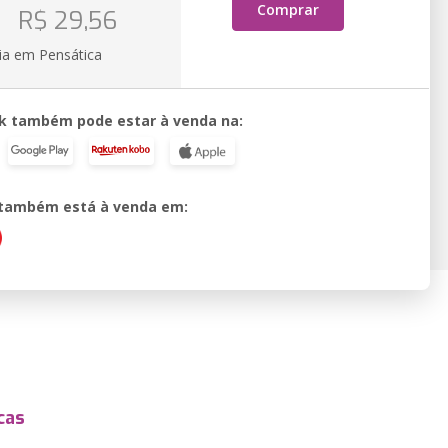
o
Comprar
R$ 29,56
ia em Pensática
k também pode estar à venda na:
o também está à venda em:
cas