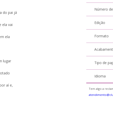
Número de
a do pai já
Edição
 ela vai
Formato
em ela
Acabamen
m lugar
Tipo de pa
botado
Idioma
or aí e,
Tem algo a reclam
atendimento@cl