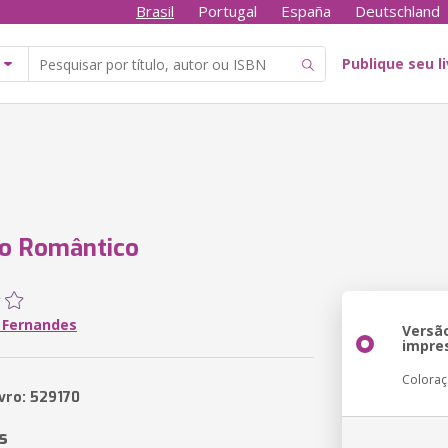
Brasil
Portugal
España
Deutschland
Publique seu l
mo Romântico
i Fernandes
Versã
impre
Colora
ivro: 529170
s