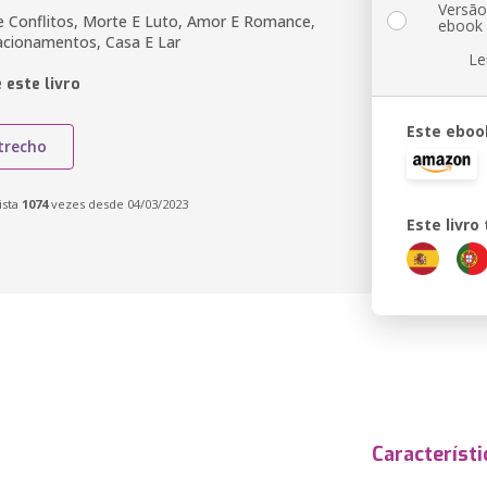
Versã
 Conflitos, Morte E Luto, Amor E Romance,
ebook
lacionamentos, Casa E Lar
Le
 este livro
Este eboo
trecho
ista
1074
vezes desde 04/03/2023
Este livr
Característi