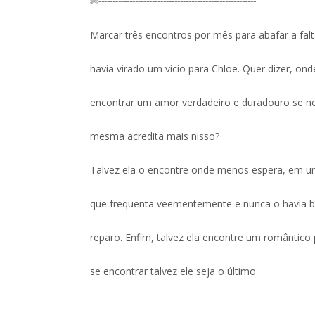
✄╌╌╌╌╌╌╌╌╌╌╌╌╌╌╌╌╌╌╌╌╌╌╌╌╌╌╌╌
Marcar três encontros por mês para abafar a falt
havia virado um vício para Chloe. Quer dizer, onde
encontrar um amor verdadeiro e duradouro se n
mesma acredita mais nisso?
Talvez ela o encontre onde menos espera, em u
que frequenta veementemente e nunca o havia 
reparo. Enfim, talvez ela encontre um romântico p
se encontrar talvez ele seja o último