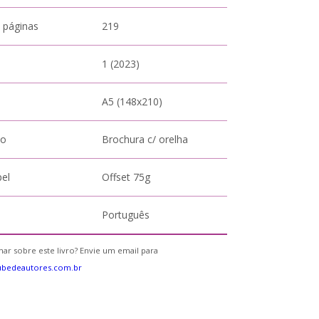
 páginas
219
1 (2023)
A5 (148x210)
to
Brochura c/ orelha
pel
Offset 75g
Português
ar sobre este livro? Envie um email para
ubedeautores.com.br