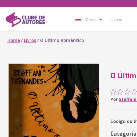
Menu
Home
/
Livros
/
O Último Romântico
O Últi
Por
Stéffan
Código do l
Categoria