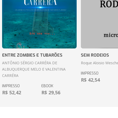
ENTRE ZOMBIES E TUBARÕES
SEM RODEIOS
ANTÔNIO SÉRGIO CARRÉRA DE
Roque Aloisio Wesche
ALBUQUERQUE MELO E VALENTINA
IMPRESSO
CARRÉRA
R$ 42,54
IMPRESSO
EBOOK
R$ 52,42
R$ 29,56