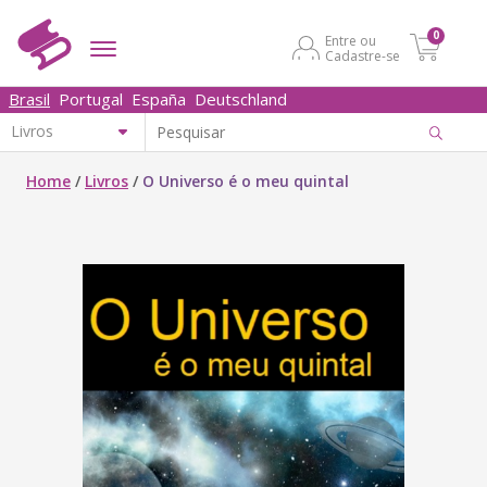
0
Entre ou
Cadastre-se
Brasil
Portugal
España
Deutschland
Home
/
Livros
/
O Universo é o meu quintal