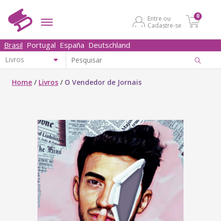
0
Entre ou
Cadastre-se
Brasil
Portugal
España
Deutschland
Home
/
Livros
/
O Vendedor de Jornais