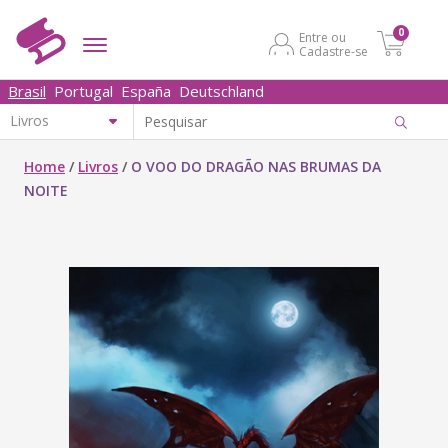
0
Entre ou
Cadastre-se
Brasil
Portugal
España
Deutschland
Home
/
Livros
/
O VOO DO DRAGÃO NAS BRUMAS DA
NOITE