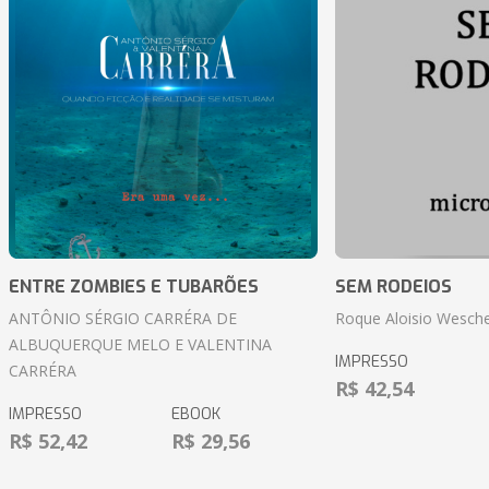
ENTRE ZOMBIES E TUBARÕES
SEM RODEIOS
ANTÔNIO SÉRGIO CARRÉRA DE
Roque Aloisio Wesche
ALBUQUERQUE MELO E VALENTINA
IMPRESSO
CARRÉRA
R$ 42,54
IMPRESSO
EBOOK
R$ 52,42
R$ 29,56