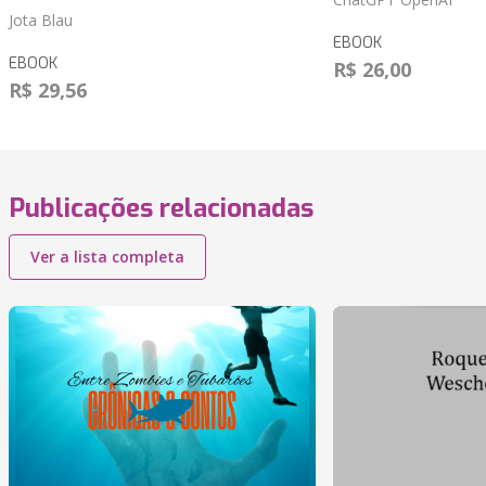
Jota Blau
EBOOK
EBOOK
R$ 26,00
R$ 29,56
Publicações relacionadas
Ver a lista completa