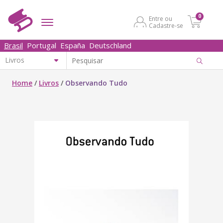
0
Entre ou
Cadastre-se
Brasil
Portugal
España
Deutschland
Home
/
Livros
/
Observando Tudo