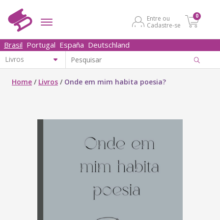
0
Entre ou
Cadastre-se
Brasil
Portugal
España
Deutschland
Home
/
Livros
/
Onde em mim habita poesia?