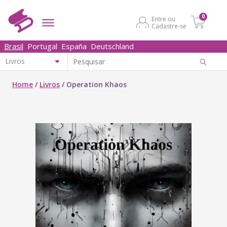
0
Entre ou
Cadastre-se
Brasil
Portugal
España
Deutschland
Home
/
Livros
/
Operation Khaos