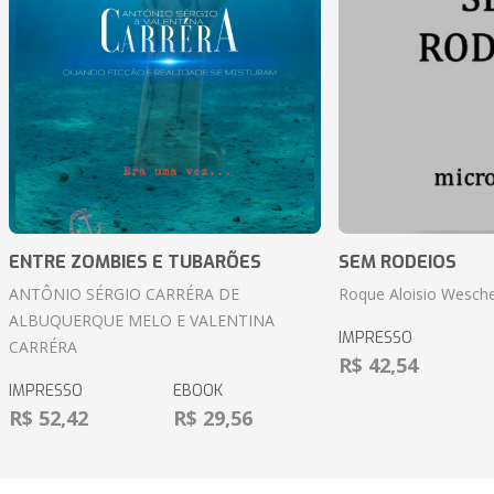
ENTRE ZOMBIES E TUBARÕES
SEM RODEIOS
ANTÔNIO SÉRGIO CARRÉRA DE
Roque Aloisio Wesche
ALBUQUERQUE MELO E VALENTINA
IMPRESSO
CARRÉRA
R$ 42,54
IMPRESSO
EBOOK
R$ 52,42
R$ 29,56