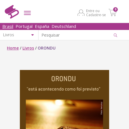
0
Entre ou
Cadastre-se
Brasil
Portugal
España
Deutschland
Home
/
Livros
/
ORONDU