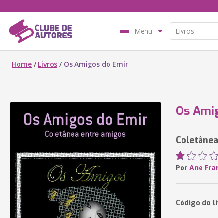
Menu
Home
/
Livros
/
Os Amigos do Emir
Os Ami
Coletânea
Por
Ane Fra
Código do li