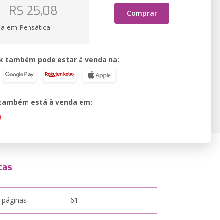
o
R$ 25,08
Comprar
ia em Pensática
k também pode estar à venda na:
o também está à venda em:
cas
 páginas
61