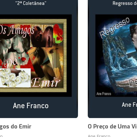
gos do Emir
O Preço de Uma V
co
Ane Franco