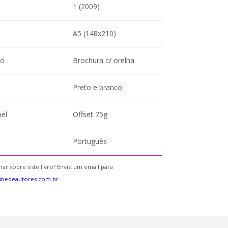
1 (2009)
A5 (148x210)
to
Brochura c/ orelha
Preto e branco
pel
Offset 75g
Português
ar sobre este livro? Envie um email para
ubedeautores.com.br