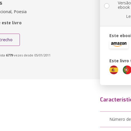
s
Versã
ebook
cional, Poesia
Le
 este livro
Este eboo
trecho
ista
6779
vezes desde 05/01/2011
Este livr
Característi
Número de