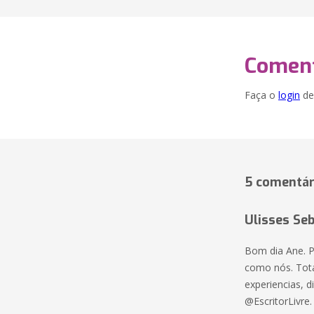
Coment
Faça o
login
dei
5 comentár
Ulisses Seb
Bom dia Ane. P
como nós. Tota
experiencias, d
@EscritorLivre