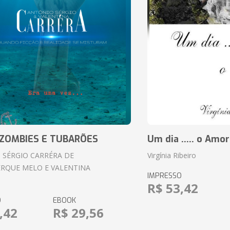
ZOMBIES E TUBARÕES
Um dia ..... o Amor
 SÉRGIO CARRÉRA DE
Virgínia Ribeiro
RQUE MELO E VALENTINA
IMPRESSO
R$ 53,42
O
EBOOK
,42
R$ 29,56