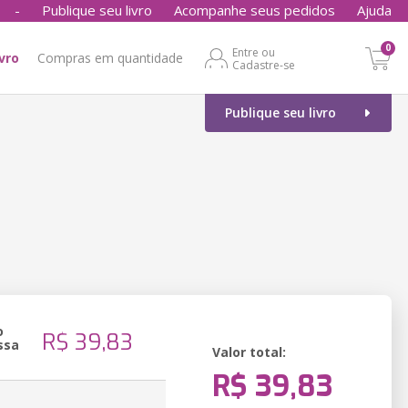
-
Publique seu livro
Acompanhe seus pedidos
Ajuda
0
Entre ou
ivro
Compras em quantidade
Cadastre-se
Publique seu livro
o
R$ 39,83
ssa
Valor total:
R$ 39,83