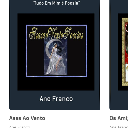
Asas Ao Vento
Os Ami
Ane Franco
Ane Fran