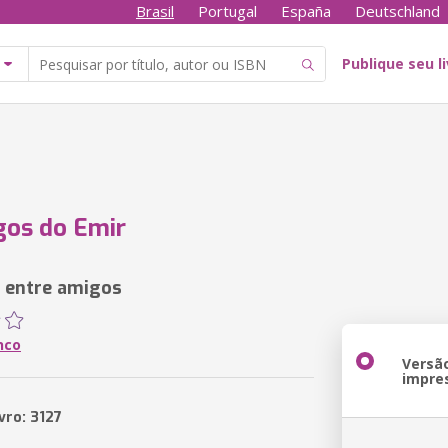
Brasil
Portugal
España
Deutschland
Publique seu l
gos do Emir
 entre amigos
nco
Versã
impre
vro: 3127