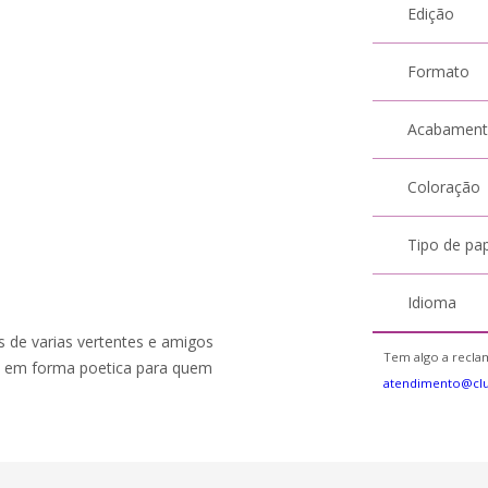
Edição
Formato
Acabamen
Coloração
Tipo de pa
Idioma
s de varias vertentes e amigos
Tem algo a reclam
o em forma poetica para quem
atendimento@cl