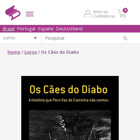
0
Entre ou
Cadastre-se
Brasil
Portugal
España
Deutschland
Home
/
Livros
/
Os Cães do Diabo