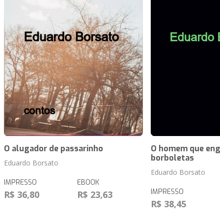
O alugador de passarinho
O homem que eng
borboletas
Eduardo Borsato
Eduardo Borsato
IMPRESSO
EBOOK
IMPRESSO
R$ 36,80
R$ 23,63
R$ 38,45