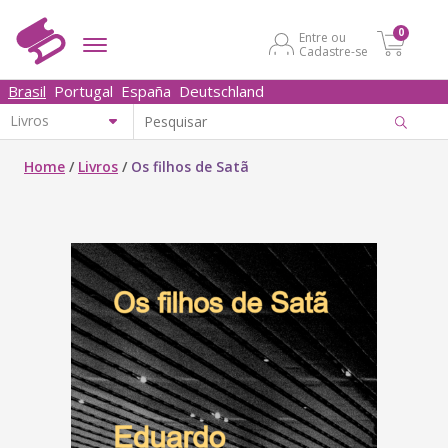
0
Entre ou
Cadastre-se
Brasil
Portugal
España
Deutschland
Home
/
Livros
/
Os filhos de Satã