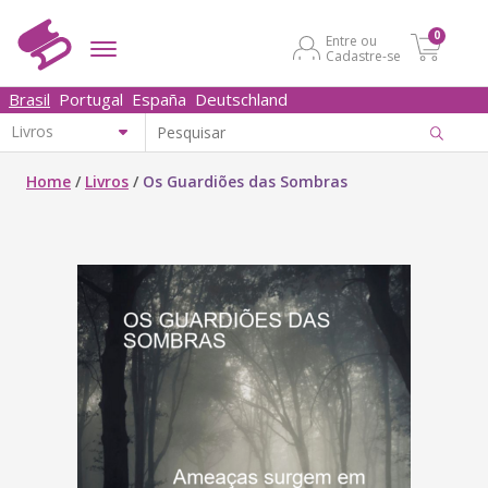
0
Entre ou
Cadastre-se
Brasil
Portugal
España
Deutschland
Home
/
Livros
/
Os Guardiões das Sombras