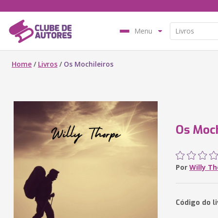
Menu
Home
/
Livros
/
Os Mochileiros
Os Moch
Por
Willy T
Código do li