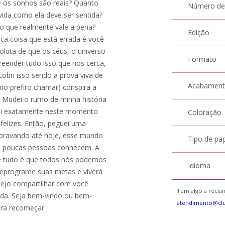
 os sonhos são reais? Quanto
Número de
vida como ela deve ser sentida?
o que realmente vale a pena?
Edição
ica coisa que está errada é você
soluta de que os céus, o universo
Formato
reender tudo isso que nos cerca,
cobri isso sendo a prova viva de
Acabamen
mo prefiro chamar) conspira a
 Mudei o rumo de minha história
Foi exatamente neste momento
Coloração
felizes. Então, peguei uma
sbravando até hoje, esse mundo
Tipo de pa
ue poucas pessoas conhecem. A
de tudo é que todos nós podemos
Idioma
 reprograme suas metas e viverá
sejo compartilhar com você
Tem algo a reclam
ada. Seja bem-vindo ou bem-
atendimento@cl
ara recomeçar.