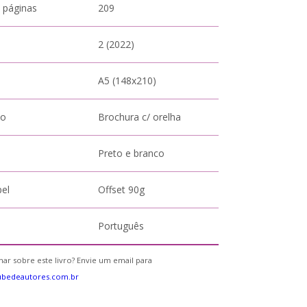
 páginas
209
2 (2022)
A5 (148x210)
to
Brochura c/ orelha
Preto e branco
pel
Offset 90g
Português
ar sobre este livro? Envie um email para
ubedeautores.com.br