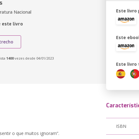
s
Este livro
eratura Nacional
 este livro
Este eboo
trecho
ista
1400
vezes desde 04/01/2023
Este livr
Característi
ISBN
sentir o que muitos ignoram”.