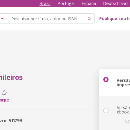
Brasil
Portugal
España
Deutschland
Publique seu l
ileiros
Versã
impre
horpe
Versã
ebook
vro: 511793
Le