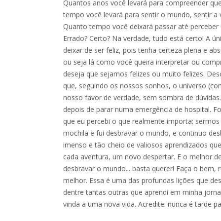
Quantos anos você levará para compreender que
tempo você levará para sentir o mundo, sentir a 
Quanto tempo você deixará passar até perceber 
Errado? Certo? Na verdade, tudo está certo! A ún
deixar de ser feliz, pois tenha certeza plena e ab
ou seja lá como você queira interpretar ou comp
deseja que sejamos felizes ou muito felizes. Des
que, seguindo os nossos sonhos, o universo (co
nosso favor de verdade, sem sombra de dúvidas.
depois de parar numa emergência de hospital. 
que eu percebi o que realmente importa: sermos 
mochila e fui desbravar o mundo, e continuo de
imenso e tão cheio de valiosos aprendizados q
cada aventura, um novo despertar. E o melhor 
desbravar o mundo... basta querer! Faça o bem,
melhor. Essa é uma das profundas lições que de
dentre tantas outras que aprendi em minha jorn
vinda a uma nova vida. Acredite: nunca é tarde p