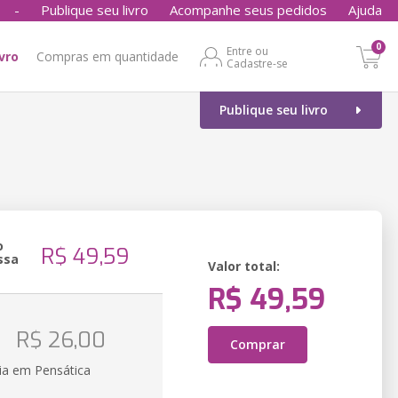
-
Publique seu livro
Acompanhe seus pedidos
Ajuda
0
Entre ou
ivro
Compras em quantidade
Cadastre-se
Publique seu livro
o
R$ 49,59
ssa
Valor total:
R$ 49,59
o
R$ 26,00
Comprar
ia em Pensática