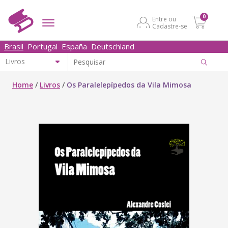
0
Entre ou
Cadastre-se
Brasil
Portugal
España
Deutschland
Home
/
Livros
/
Os Paralelepípedos da Vila Mimosa