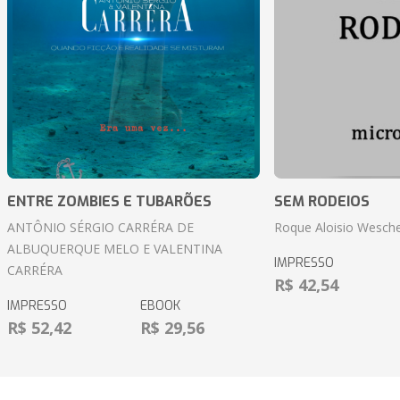
ENTRE ZOMBIES E TUBARÕES
SEM RODEIOS
ANTÔNIO SÉRGIO CARRÉRA DE
Roque Aloisio Wesche
ALBUQUERQUE MELO E VALENTINA
IMPRESSO
CARRÉRA
R$ 42,54
IMPRESSO
EBOOK
R$ 52,42
R$ 29,56