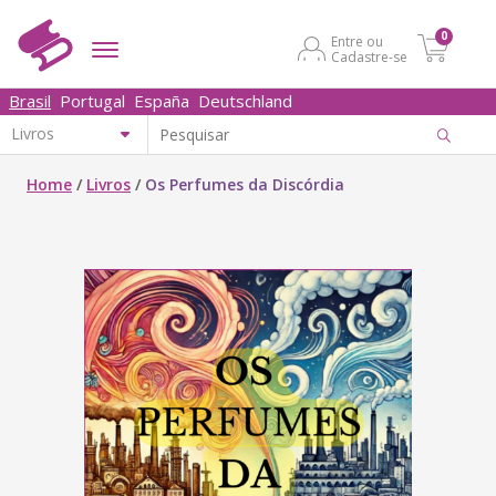
0
Entre ou
Cadastre-se
Brasil
Portugal
España
Deutschland
Home
/
Livros
/
Os Perfumes da Discórdia