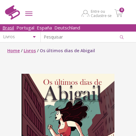
0
Entre ou
Cadastre-se
Brasil
Portugal
España
Deutschland
Home
/
Livros
/
Os últimos dias de Abigail