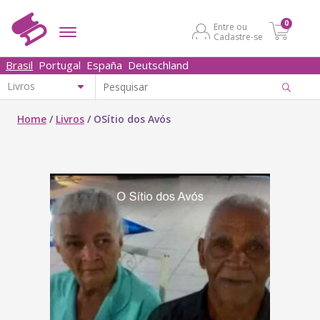
0
Entre ou
Cadastre-se
Brasil
Portugal
España
Deutschland
Home
/
Livros
/
OSítio dos Avós