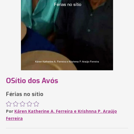
OSítio dos Avós
Férias no sítio
Por
Káren Katherine A. Ferreira e Krishnna P. Araújo
Ferreira