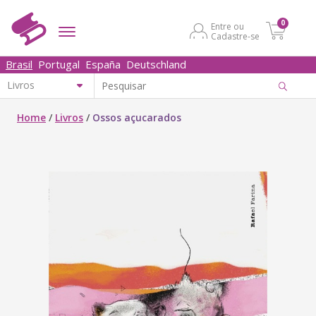
0
Entre ou
Cadastre-se
Brasil
Portugal
España
Deutschland
Home
/
Livros
/
Ossos açucarados