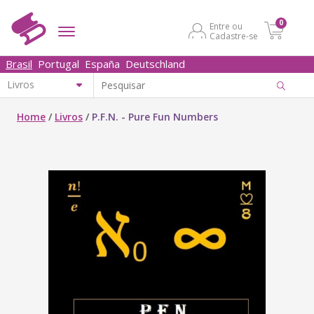
0
Entre ou
Cadastre-se
Brasil
Portugal
España
Deutschland
Home
/
Livros
/
P.F.N. - Pure Fun Numbers