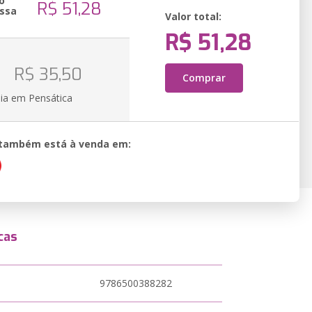
o
R$ 51,28
ssa
Valor total:
R$ 51,28
o
R$ 35,50
Comprar
ia em Pensática
o também está à venda em:
cas
9786500388282