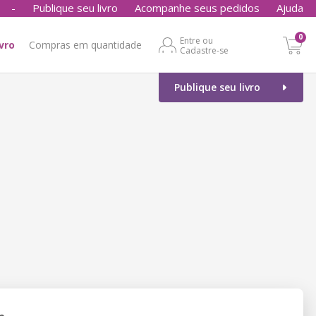
-
Publique seu livro
Acompanhe seus pedidos
Ajuda
0
Entre ou
ivro
Compras em quantidade
Cadastre-se
Publique seu livro