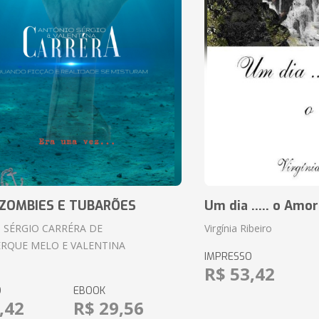
ZOMBIES E TUBARÕES
Um dia ..... o Amor
 SÉRGIO CARRÉRA DE
Virgínia Ribeiro
RQUE MELO E VALENTINA
IMPRESSO
R$ 53,42
O
EBOOK
,42
R$ 29,56