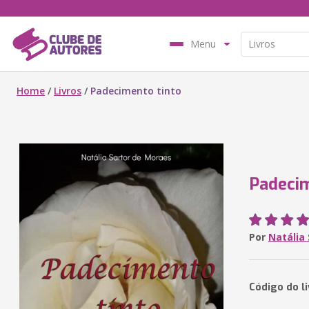
Menu
Home
/
Livros
/
Padecimento tinto
Padecim
Por
Natália
Código do l