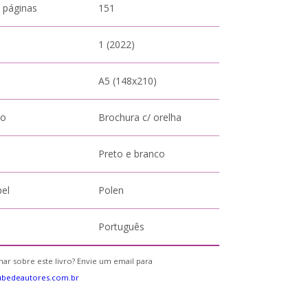
 páginas
151
1 (2022)
A5 (148x210)
to
Brochura c/ orelha
Preto e branco
pel
Polen
Português
ar sobre este livro? Envie um email para
ubedeautores.com.br