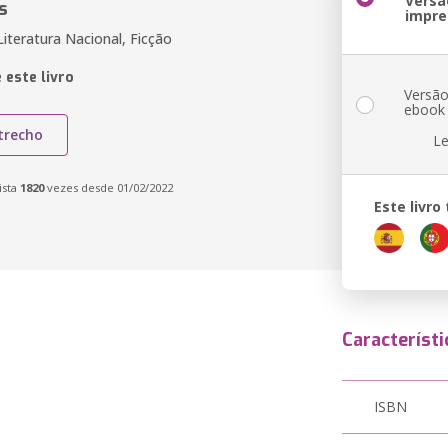
Versã
s
impre
Literatura Nacional, Ficção
 este livro
Versã
ebook
trecho
Le
ista
1820
vezes desde 01/02/2022
Este livr
Característi
ISBN