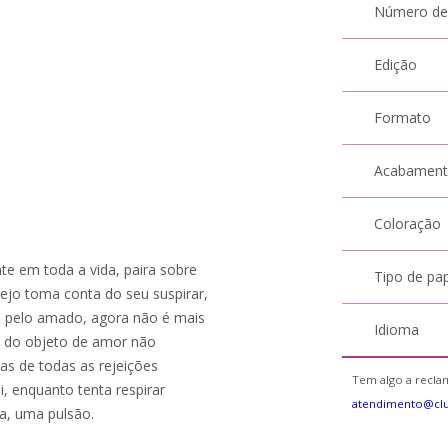
Número de
Edição
Formato
Acabamen
Coloração
nte em toda a vida, paira sobre
Tipo de pa
jo toma conta do seu suspirar,
 pelo amado, agora não é mais
Idioma
e do objeto de amor não
as de todas as rejeições
Tem algo a reclam
i, enquanto tenta respirar
atendimento@cl
da, uma pulsão.