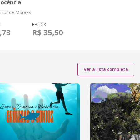
inocência
artor de Moraes
O
EBOOK
,73
R$ 35,50
Ver a lista completa