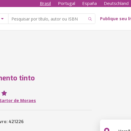
Brasil
Portugal
España
Deutschland
Publique seu l
ento tinto
 Sartor de Moraes
ivro: 421226