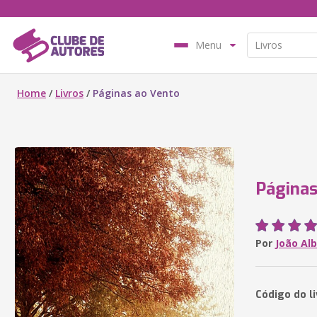
Menu
Home
/
Livros
/
Páginas ao Vento
Páginas
Por
João Alb
Código do l