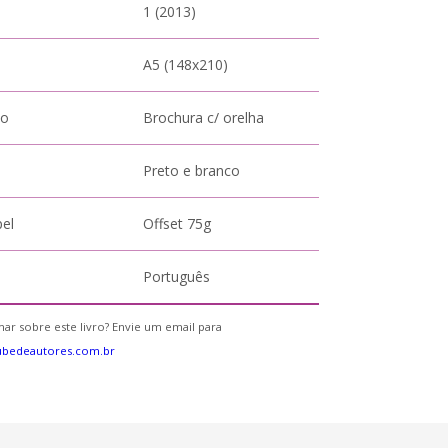
1 (2013)
A5 (148x210)
to
Brochura c/ orelha
Preto e branco
pel
Offset 75g
Português
ar sobre este livro? Envie um email para
ubedeautores.com.br