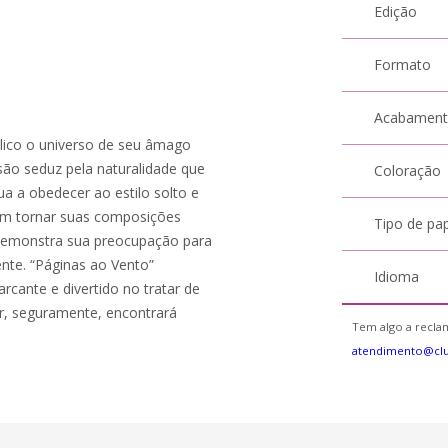
Edição
Formato
Acabamen
blico o universo de seu âmago
são seduz pela naturalidade que
Coloração
ua a obedecer ao estilo solto e
 em tornar suas composições
Tipo de pa
demonstra sua preocupação para
nte. “Páginas ao Vento”
Idioma
rcante e divertido no tratar de
tor, seguramente, encontrará
Tem algo a reclam
atendimento@cl