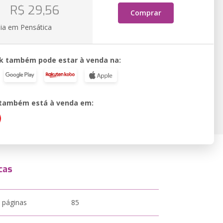
o
R$ 29,56
Comprar
ia em Pensática
k também pode estar à venda na:
o também está à venda em:
cas
 páginas
85