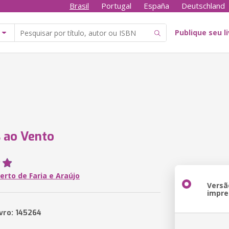
Brasil
Portugal
España
Deutschland
Publique seu l
 ao Vento
erto de Faria e Araújo
Versã
impre
ivro: 145264