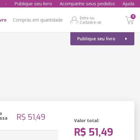
-
Publique seu livro
Acompanhe seus pedidos
Ajuda
0
Entre ou
ivro
Compras em quantidade
Cadastre-se
Publique seu livro
o
R$ 51,49
ssa
Valor total:
R$ 51,49