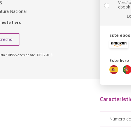
s
Versã
ebook
atura Nacional
Le
 este livro
Este eboo
trecho
ista
10195
vezes desde 30/05/2013
Este livr
Característi
Número de