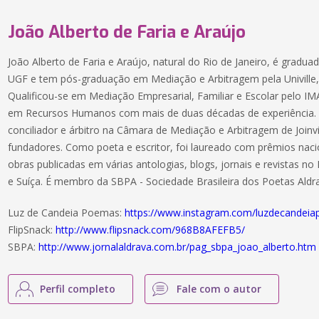
João Alberto de Faria e Araújo
João Alberto de Faria e Araújo, natural do Rio de Janeiro, é grad
UGF e tem pós-graduação em Mediação e Arbitragem pela Univille, e
Qualificou-se em Mediação Empresarial, Familiar e Escolar pelo IM
em Recursos Humanos com mais de duas décadas de experiência.
conciliador e árbitro na Câmara de Mediação e Arbitragem de Join
fundadores. Como poeta e escritor, foi laureado com prêmios nacio
obras publicadas em várias antologias, blogs, jornais e revistas no B
e Suíça. É membro da SBPA - Sociedade Brasileira dos Poetas Aldra
Luz de Candeia Poemas:
https://www.instagram.com/luzdecandei
FlipSnack:
http://www.flipsnack.com/968B8AFEFB5/
SBPA:
http://www.jornalaldrava.com.br/pag_sbpa_joao_alberto.htm
Perfil completo
Fale com o autor