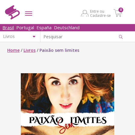
0
Entre ou
Cadastre-se
Brasil
Portugal
España
Deutschland
Home
/
Livros
/
Paixão sem limites