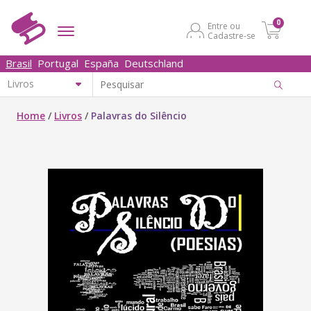
0
Entre ou
Cadastre-se
Brasil
Portugal
España
Deutschland
Home
/
Livros
/
Palavras do Silêncio