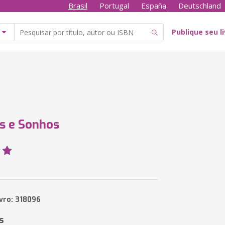
Brasil
Portugal
España
Deutschland
Publique seu l
s e Sonhos
ivro: 318096
s