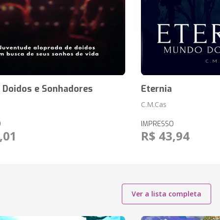
, Doidos e Sonhadores
Eternia
C.M.Cas
O
IMPRESSO
,01
R$ 43,94
Ver a lista completa