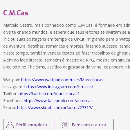
C.M.Cas
Marcelo Castro, mais conhecido como C.M.Cas, é formado em admi
diverte criando mundos, e espera que seus leitores se divirtam se 
Iniciou suas postagens em tempo de Orkut, migrando para o Wattp
de aventura, batalhas, romances e mortes, fazendo sucesso, tendo 
Neste tempo, também vendeu textos ao fazer trabalhos de ghost w
Além do lado literato, também é mestre de RPG, mestre em sinuca
arquiteto no The Sims, assíduo degustador de vinho, cozinheiro inf
Wattpad:
https://www.wattpad.com/user/Marcellocas
Instagram:
https://www.instagram.com/c.m.cas/
Twitter:
https://twitter.com/marcellocas1
Facebook:
https://www.facebook.com/autorcas
Skoob:
https://www.skoob.com.br/autor/27317/
Perfil completo
Fale com o autor