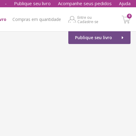
-
Publique seu livro
Acompanhe seus pedidos
Ajuda
0
Entre ou
ivro
Compras em quantidade
Cadastre-se
Publique seu livro