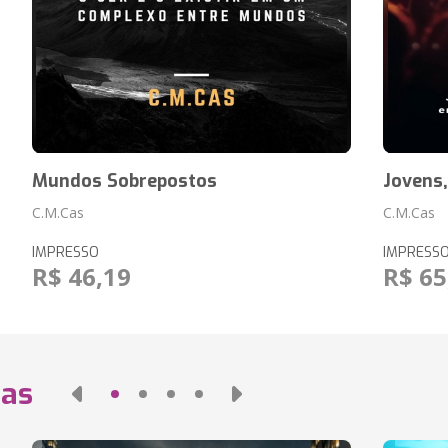
Mundos Sobrepostos
Jovens
C.M.Cas
C.M.Cas
IMPRESSO
IMPRESS
R$ 46,19
R$ 65
das