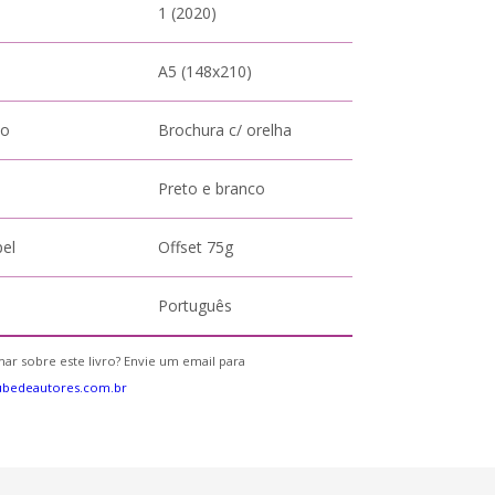
1 (2020)
A5 (148x210)
to
Brochura c/ orelha
Preto e branco
pel
Offset 75g
Português
ar sobre este livro? Envie um email para
ubedeautores.com.br