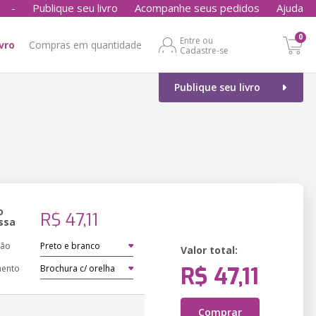
-
Publique seu livro
Acompanhe seus pedidos
Ajuda
0
Entre ou
ivro
Compras em quantidade
Cadastre-se
Publique seu livro
o
R$ 47,11
ssa
ção
Valor total:
R$ 47,11
ento
Comprar