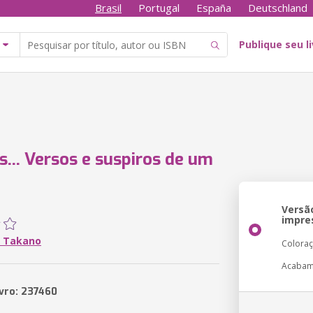
Brasil
Portugal
España
Deutschland
Publique seu l
s... Versos e suspiros de um
o
Versã
impre
 Takano
Colora
Acabam
ivro: 237460