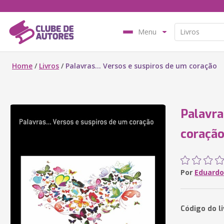
Menu
Home
/
Livros
/
Palavras... Versos e suspiros de um coração
Palavra
coraçã
Por
Eduardo
Código do l