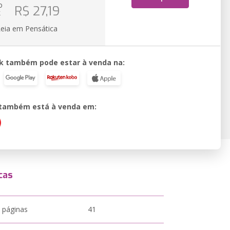
o
R$ 27,19
k
Leia em Pensática
k também pode estar à venda na:
o também está à venda em:
cas
 páginas
41