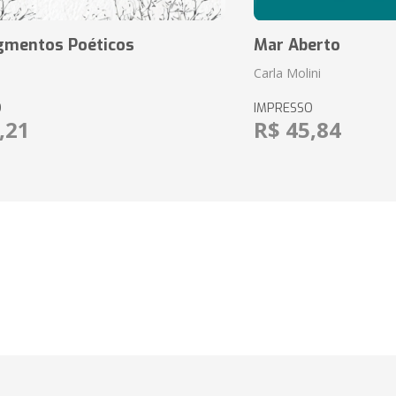
agmentos Poéticos
Mar Aberto
Carla Molini
O
IMPRESSO
,21
R$ 45,84