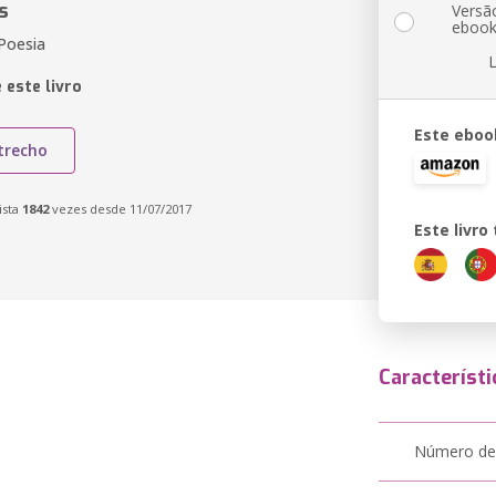
s
Versã
eboo
Poesia
 este livro
Este eboo
trecho
ista
1842
vezes desde 11/07/2017
Este livr
Característi
Número de