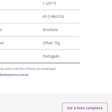
1 (2017)
A5 (148x210)
to
Brochura
pel
Offset 75g
Português
ar sobre este livro? Envie um email para
ubedeautores.com.br
Ver a lista completa