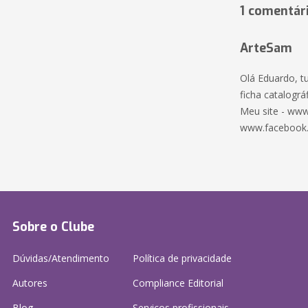
1 comentár
ArteSam
Olá Eduardo, t
ficha catalográf
Meu site - www
www.facebook
Sobre o Clube
Dúvidas/Atendimento
Política de privacidade
Autores
Compliance Editorial
Blog
Serviços profissionais