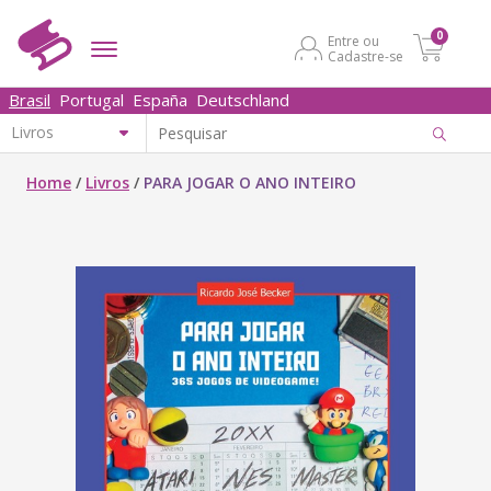
0
Entre ou
Cadastre-se
Brasil
Portugal
España
Deutschland
Home
/
Livros
/
PARA JOGAR O ANO INTEIRO