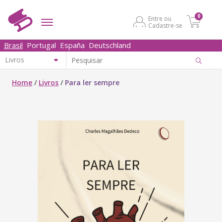
0
Entre ou
Cadastre-se
Brasil
Portugal
España
Deutschland
Home
/
Livros
/
Para ler sempre