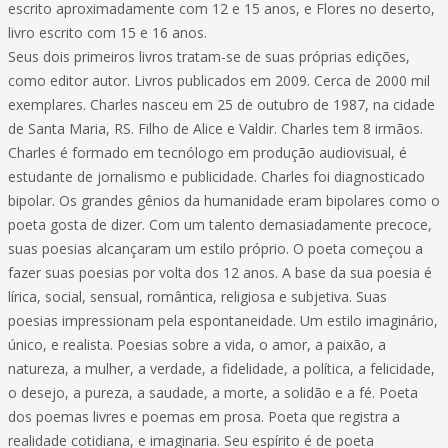
escrito aproximadamente com 12 e 15 anos, e Flores no deserto,
livro escrito com 15 e 16 anos.
Seus dois primeiros livros tratam-se de suas próprias edições,
como editor autor. Livros publicados em 2009. Cerca de 2000 mil
exemplares. Charles nasceu em 25 de outubro de 1987, na cidade
de Santa Maria, RS. Filho de Alice e Valdir. Charles tem 8 irmãos.
Charles é formado em tecnólogo em produção audiovisual, é
estudante de jornalismo e publicidade. Charles foi diagnosticado
bipolar. Os grandes gênios da humanidade eram bipolares como o
poeta gosta de dizer. Com um talento demasiadamente precoce,
suas poesias alcançaram um estilo próprio. O poeta começou a
fazer suas poesias por volta dos 12 anos. A base da sua poesia é
lírica, social, sensual, romântica, religiosa e subjetiva. Suas
poesias impressionam pela espontaneidade. Um estilo imaginário,
único, e realista. Poesias sobre a vida, o amor, a paixão, a
natureza, a mulher, a verdade, a fidelidade, a política, a felicidade,
o desejo, a pureza, a saudade, a morte, a solidão e a fé. Poeta
dos poemas livres e poemas em prosa. Poeta que registra a
realidade cotidiana, e imaginaria. Seu espírito é de poeta