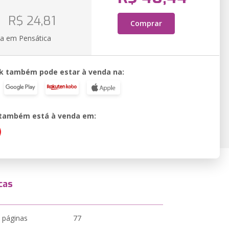
R$ 24,81
Comprar
ia em Pensática
k também pode estar à venda na:
o também está à venda em:
cas
 páginas
77