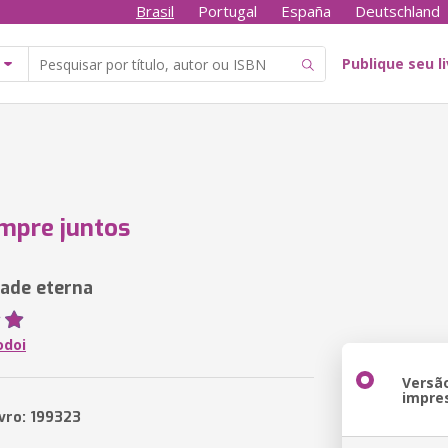
Brasil
Portugal
España
Deutschland
Publique seu l
mpre juntos
ade eterna
odoi
Versã
impre
ivro: 199323