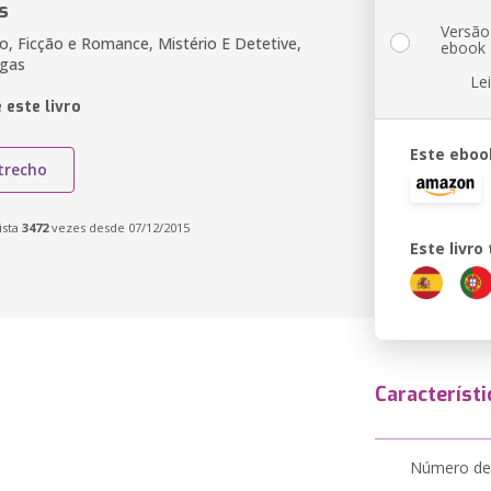
s
Versão
o, Ficção e Romance, Mistério E Detetive,
ebook
gas
Le
 este livro
Este eboo
trecho
ista
3472
vezes desde 07/12/2015
Este livr
Característi
Número de