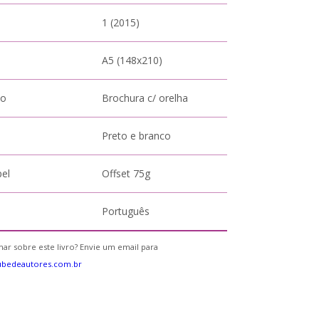
1 (2015)
A5 (148x210)
to
Brochura c/ orelha
Preto e branco
pel
Offset 75g
Português
ar sobre este livro? Envie um email para
ubedeautores.com.br