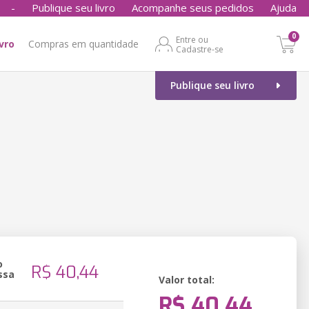
-
Publique seu livro
Acompanhe seus pedidos
Ajuda
0
Entre ou
ivro
Compras em quantidade
Cadastre-se
Publique seu livro
o
R$ 40,44
ssa
Valor total:
R$ 40,44