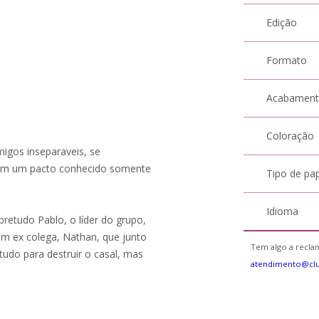
Edição
Formato
Acabamen
Coloração
amigos inseparaveis, se
ram um pacto conhecido somente
Tipo de pa
Idioma
retudo Pablo, o líder do grupo,
m ex colega, Nathan, que junto
Tem algo a reclam
tudo para destruir o casal, mas
atendimento@cl