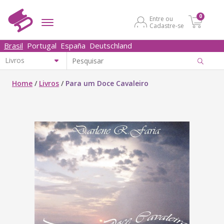
0
Entre ou
Cadastre-se
Brasil
Portugal
España
Deutschland
Home
/
Livros
/
Para um Doce Cavaleiro